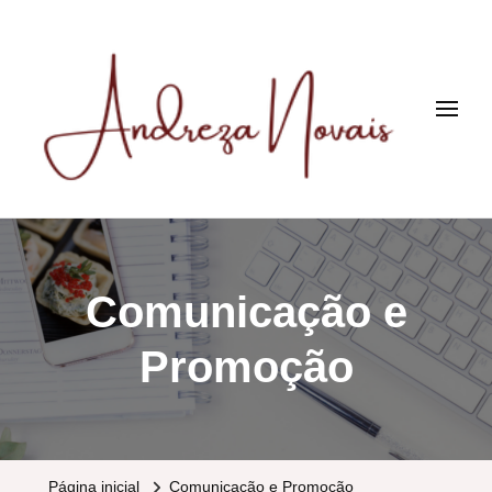
Andreza
Novais
Especialista em gestão e marketing de negócios de eventos
sociais
Comunicação e
Promoção
Página inicial
Comunicação e Promoção